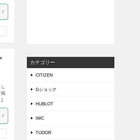
デ
カテゴリー
CITIZEN
査し
Gショック
ず掲
]
HUBLOT
IWC
TUDOR