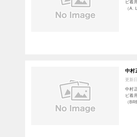
ビ着
（A.
中村
更新
中村
ビ着
（BR