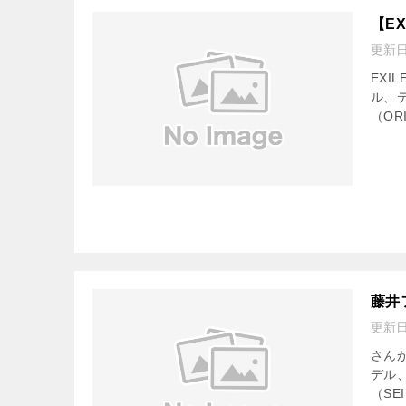
【E
更新
EXI
ル、
（OR
藤井
更新
さん
デル
（SEI