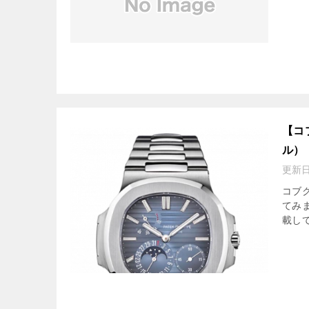
【コ
ル）
更新
コブ
てみ
載して