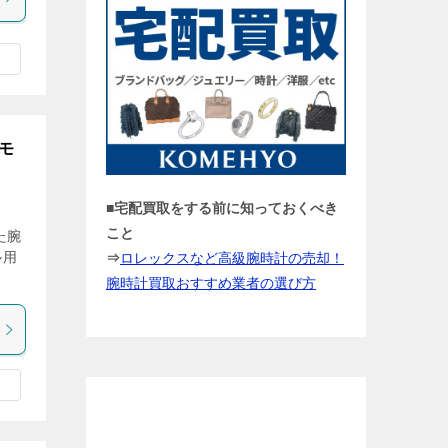
用モ
■宅配買取をする前に知っておくべき
こと
た腕
ル用
⇒
ロレックスなど高級腕時計の売却！
腕時計買取おすすめ業者の選び方