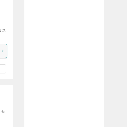
）
デ
リス
用モ