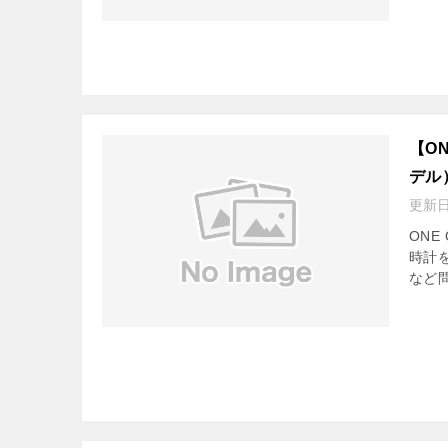
【O
デル
更新
ONE
時計
など問