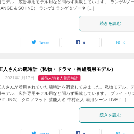
用モデル、広告専用モデル用など問わず掲載しています。 ランゲ&ゾ
 LANGE & SOHNE） ランゲ1 ランゲ＆ゾーネ […]
続きを読む
Tweet
0
0
正人さんの腕時計（私物・ドラマ・番組着用モデル）
日：
2021年1月17日
芸能人/有名人着用時計
正人さんが着用されていた腕時計を調査してみました。私物モデル、
用モデル、広告専用モデル用など問わず掲載しています。 ブライトリ
EITLING） クロノマット 芸能人名 中村正人 着用シーン LIVE […]
続きを読む
Tweet
0
0