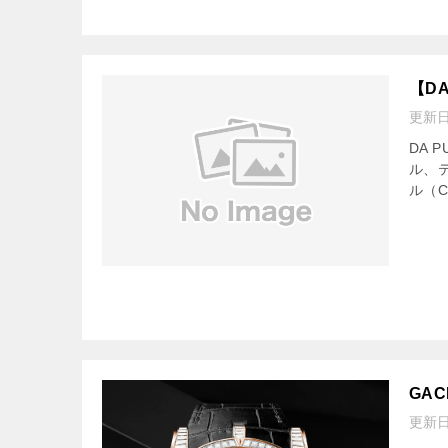
【D
更新
DA 
ル、
ル（C
GA
更新