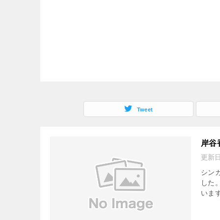
Tweet
岸谷
更新
シン
した
います