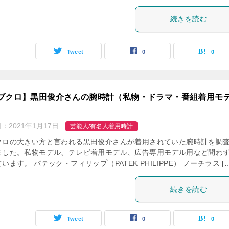
続きを読む
Tweet
0
0
ブクロ】黒田俊介さんの腕時計（私物・ドラマ・番組着用モ
日：
2021年1月17日
芸能人/有名人着用時計
クロの大きい方と言われる黒田俊介さんが着用されていた腕時計を調
ました。私物モデル、テレビ着用モデル、広告専用モデル用など問わ
います。 パテック・フィリップ（PATEK PHILIPPE） ノーチラス […
続きを読む
Tweet
0
0