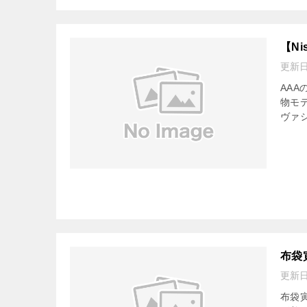
【N
更新
AA
物モ
ヴァシ
布袋
更新
布袋