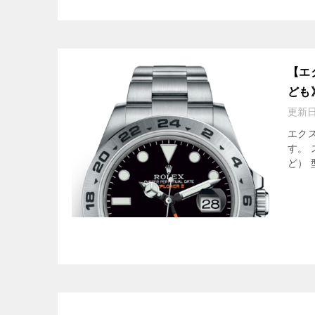
【エ
ども
更新
エクス
す。
ど） 