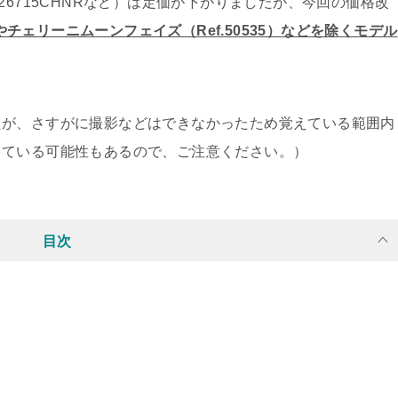
26715CHNRなど）は定価が下がりましたが、今回の価格改
）やチェリーニムーンフェイズ（Ref.50535）など
を除くモデル
たが、さすがに撮影などはできなかったため覚えている範囲内
している可能性もあるので、ご注意ください。）
目次