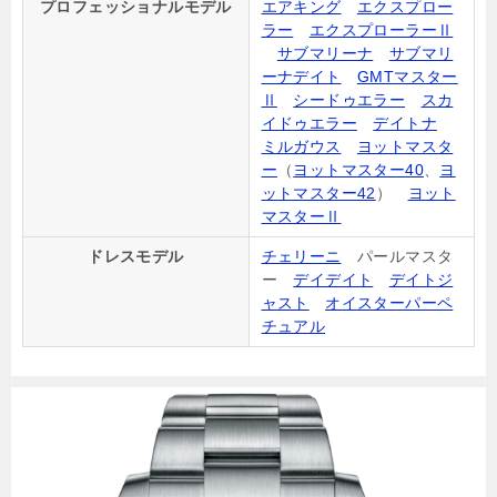
プロフェッショナルモデル
エアキング
エクスプロー
ラー
エクスプローラーⅡ
サブマリーナ
サブマリ
ーナデイト
GMTマスター
Ⅱ
シードゥエラー
スカ
イドゥエラー
デイトナ
ミルガウス
ヨットマスタ
ー
（
ヨットマスター40
、
ヨ
ットマスター42
）
ヨット
マスターⅡ
ドレスモデル
チェリーニ
パールマスタ
ー
デイデイト
デイトジ
ャスト
オイスターパーペ
チュアル