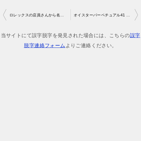
投
ロレックスの店員さんから名刺をもらうのはレアモデルゲットに近い？
オイスターパーペチュアル41 芸能人・有名人着用モデルと画像一覧！人気モデルと文字盤の色はどれ？
稿
ナ
当サイトにて誤字脱字を発見された場合には、こちらの
誤字
ビ
脱字連絡フォーム
よりご連絡ください。
ゲ
ー
シ
ョ
ン