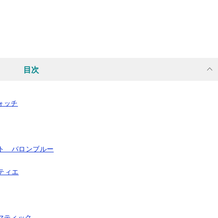
目次
ウォッチ
ット バロンブルー
ルティエ
トマティック