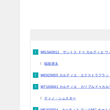
WGSA0011 サントス ドゥ カルティエ 
稲垣啓太
W6920055 カルティエ エクストラフラ
W7100041 カルティエ カリブルドゥカ
ティノ・シュスター
W5330004 カルティエ タンクMC オー