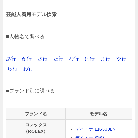
芸能人着用モデル検索
■人物名で調べる
あ行
–
か行
–
さ行
–
た行
–
な行
–
は行
–
ま行
–
や行
–
ら行
–
わ行
■ブランド別に調べる
ブランド名
モデル名
ロレックス
デイトナ 116500LN
（ROLEX）
デイトナ 6263