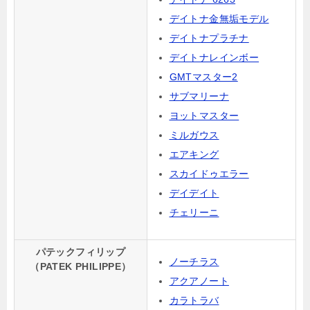
デイトナ金無垢モデル
デイトナプラチナ
デイトナレインボー
GMTマスター2
サブマリーナ
ヨットマスター
ミルガウス
エアキング
スカイドゥエラー
デイデイト
チェリーニ
パテックフィリップ
ノーチラス
（PATEK PHILIPPE）
アクアノート
カラトラバ