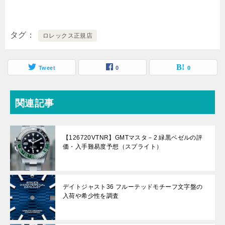
タグ
ロレックス正規店
Tweet
0
0
関連記事
【126720VTNR】GMTマスタ－2 緑黒ベゼルの評
価・入手難易度予想（スプライト）
デイトジャスト36 フルーテッドモチーフ文字盤の
入荷や希少性を調査