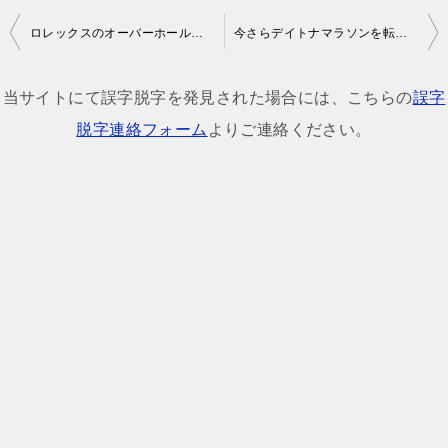
投
ロレックスのオーバーホール頻度が10年に変更！5年からなぜ変わったのか
今さらデイトナマラソンを転売目的でやるのは時代遅れと言わざるを得ない
稿
ナ
当サイトにて誤字脱字を発見された場合には、こちらの
誤字
ビ
脱字連絡フォーム
よりご連絡ください。
ゲ
ー
シ
ョ
ン