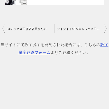
投
ロレックス正規店店員さんの本音が暴露されてるサイトがやばすぎる
デイデイト40がロレックス正規店で見つからない？正規店入荷状況も聞いてみた！
稿
ナ
当サイトにて誤字脱字を発見された場合には、こちらの
誤字
ビ
脱字連絡フォーム
よりご連絡ください。
ゲ
ー
シ
ョ
ン