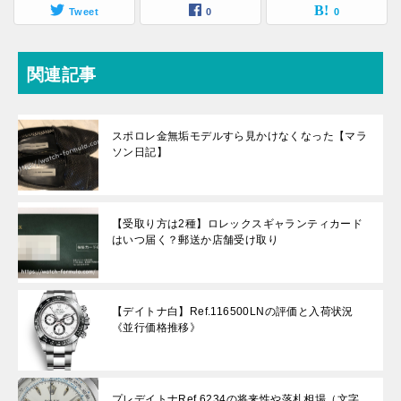
Tweet
0
0
関連記事
スポロレ金無垢モデルすら見かけなくなった【マラ
ソン日記】
【受取り方は2種】ロレックスギャランティカード
はいつ届く？郵送か店舗受け取り
【デイトナ白】Ref.116500LNの評価と入荷状況
《並行価格推移》
プレデイトナRef.6234の将来性や落札相場（文字