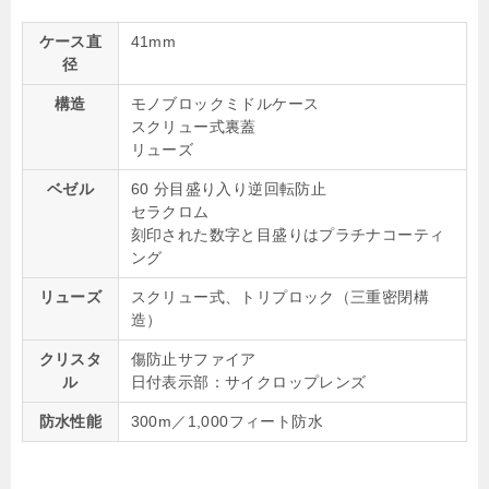
ケース直
41mm
径
構造
モノブロックミドルケース
スクリュー式裏蓋
リューズ
ベゼル
60 分目盛り入り逆回転防止
セラクロム
刻印された数字と目盛りはプラチナコーティ
ング
リューズ
スクリュー式、トリプロック（三重密閉構
造）
クリスタ
傷防止サファイア
ル
日付表示部：サイクロップレンズ
防水性能
300m／1,000フィート防水