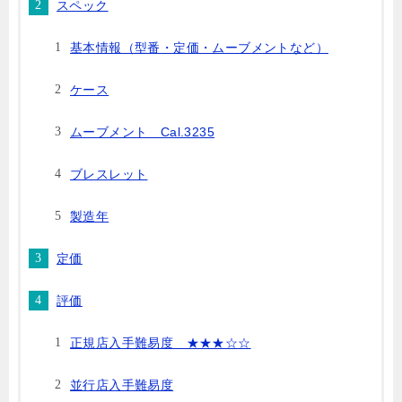
スペック
基本情報（型番・定価・ムーブメントなど）
ケース
ムーブメント Cal.3235
ブレスレット
製造年
定価
評価
正規店入手難易度 ★★★☆☆
並行店入手難易度