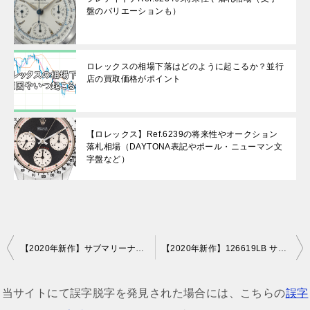
盤のバリエーションも）
ロレックスの相場下落はどのように起こるか？並行
店の買取価格がポイント
【ロレックス】Ref.6239の将来性やオークション
落札相場（DAYTONA表記やポール・ニューマン文
字盤など）
投
【2020年新作】サブマリーナノンデイト！Ref.124060の評価と定価
【2020年新作】126619LB サブマリーナデイトWGブルーベゼルの評価や定価
稿
ナ
当サイトにて誤字脱字を発見された場合には、こちらの
誤字