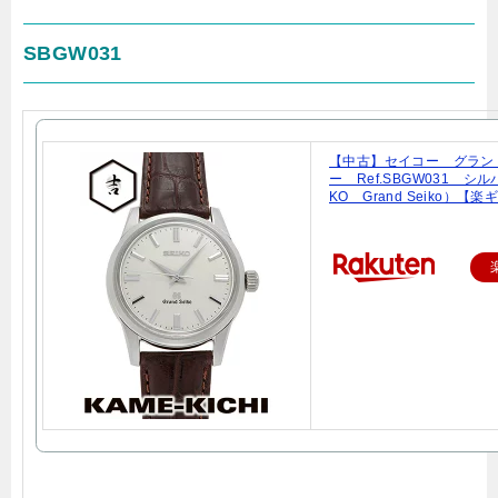
SBGW031
【中古】セイコー グラン
ー Ref.SBGW031 シル
KO Grand Seiko）【