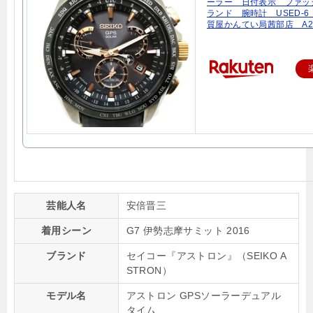
ーラー 日付表示 ファッ
ランド 腕時計 USED-
質屋かんてい局茜部店 A20
芸能人名
安倍晋三
着用シーン
G7 伊勢志摩サミット 2016
ブランド
セイコー『アストロン』（SEIKO A
STRON）
モデル名
アストロン GPSソーラーデュアル
タイム