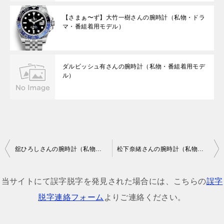
【さまぁ〜ず】大竹一樹さんの腕時計（私物・ドラ
マ・番組着用モデル）
ダルビッシュ有さんの腕時計（私物・番組着用モデ
ル）
投
舘ひろしさんの腕時計（私物・番組着用モデル）
松下奈緒さんの腕時計（私物・ドラマ・番組着用モデル）
稿
ナ
当サイトにて誤字脱字を発見された場合には、こちらの
誤字
ビ
脱字連絡フォーム
よりご連絡ください。
ゲ