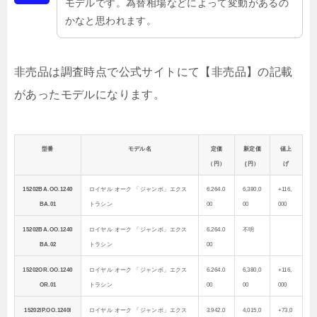
モデルです。為替相場などによって変動があるの
かなと思われます。
非売品は調査時点で公式サイトにて【非売品】の記載
があったモデルになります。
型番
モデル名
定価
新定価
値上
（円）
(円）
げ
15202BA.OO.1240
ロイヤル オーク 「ジャンボ」エクス
6.264.0
6,380,0
+116,
BA.01
トラシン
00
00
000
15202BA.OO.1240
ロイヤル オーク 「ジャンボ」エクス
6.264.0
不明
BA.02
トラシン
00
15202OR.OO.1240
ロイヤル オーク 「ジャンボ」エクス
6.264.0
6,380,0
+116,
OR.01
トラシン
00
00
000
15202IP.OO.1240I
ロイヤル オーク 「ジャンボ」エクス
3.942.0
4,015,0
+73,0