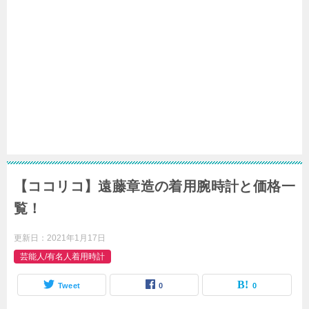
【ココリコ】遠藤章造の着用腕時計と価格一
覧！
更新日：
2021年1月17日
芸能人/有名人着用時計
Tweet
0
0