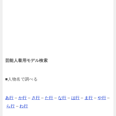
芸能人着用モデル検索
■人物名で調べる
あ行
–
か行
–
さ行
–
た行
–
な行
–
は行
–
ま行
–
や行
–
ら行
–
わ行