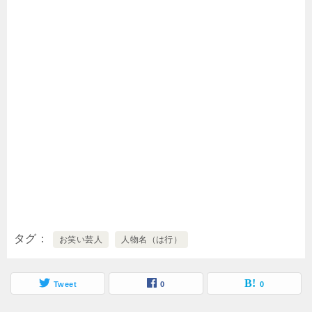
タグ
お笑い芸人
人物名（は行）
Tweet
0
0