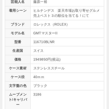
芸能人名
藤原一裕
着用シーン
ヒルナンデス 楽天市場お取り寄せグルメ
売上ベスト３の順位を当てる！にて
ブランド
ロレックス（ROLEX）
モデル名
GMTマスターII
型番
116710BLNR
生産国
スイス
価格
1949850円(税込)
ケース素材
ステンレススチール
ケース径
40ｍｍ
文字盤の色
ブラック
ムーブメン
3186
ト/キャリバ
ー