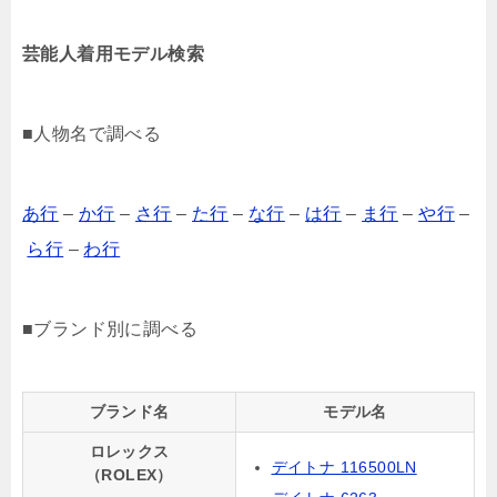
芸能人着用モデル検索
■人物名で調べる
あ行
–
か行
–
さ行
–
た行
–
な行
–
は行
–
ま行
–
や行
–
ら行
–
わ行
■ブランド別に調べる
ブランド名
モデル名
ロレックス
デイトナ 116500LN
（ROLEX）