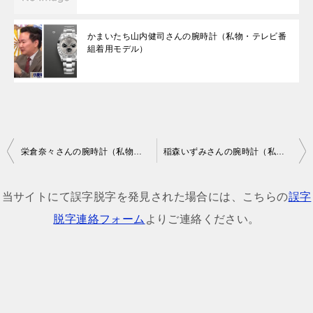
かまいたち山内健司さんの腕時計（私物・テレビ番
組着用モデル）
投
栄倉奈々さんの腕時計（私物・テレビ番組着用モデル）
稲森いずみさんの腕時計（私物・テレビ番組着用モデル）
稿
ナ
当サイトにて誤字脱字を発見された場合には、こちらの
誤字
ビ
脱字連絡フォーム
よりご連絡ください。
ゲ
ー
シ
ョ