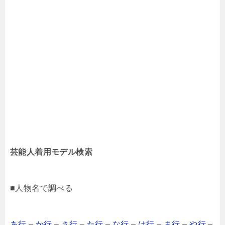
芸能人着用モデル検索
■人物名で調べる
あ行
–
か行
–
さ行
–
た行
–
な行
–
は行
–
ま行
–
や行
–