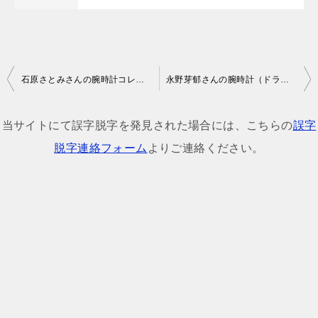
投
石原さとみさんの腕時計コレクション
永野芽郁さんの腕時計（ドラマ・私物）
稿
ナ
当サイトにて誤字脱字を発見された場合には、こちらの
誤字
ビ
脱字連絡フォーム
よりご連絡ください。
ゲ
ー
シ
ョ
ン