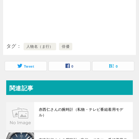
タグ
人物名（ま行）
俳優
Tweet
0
0
関連記事
赤西仁さんの腕時計（私物・テレビ番組着用モデ
ル）