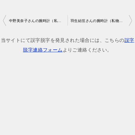
投
中野美奈子さんの腕時計（私物・番組着用モデル）
羽生結弦さんの腕時計（私物・番組着用モデル）
稿
ナ
当サイトにて誤字脱字を発見された場合には、こちらの
誤字
ビ
脱字連絡フォーム
よりご連絡ください。
ゲ
ー
シ
ョ
ン