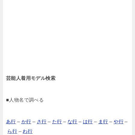
芸能人着用モデル検索
■人物名で調べる
あ行
–
か行
–
さ行
–
た行
–
な行
–
は行
–
ま行
–
や行
–
ら行
–
わ行