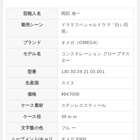
芸能人名
岡田 准一
着用シーン
ドラマスペシャルドラマ『白い巨
塔』
ブランド
オメガ（OMEGA）
モデル名
コンステレーション グローブマス
ター
型番
130.30.39.21.03.001
生産国
スイス
価格
¥847000
ケース素材
ステンレススティール
ケース径
39 m m
文字盤の色
ブル ー
ムーブメント/キャリ
オメガ 8900