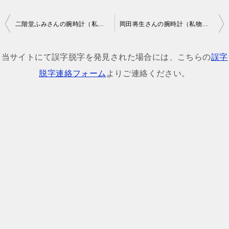
投
二階堂ふみさんの腕時計（私物・ドラマ・番組着用モデル）
岡田将生さんの腕時計（私物・ドラマ・番組着用モデル）
稿
ナ
当サイトにて誤字脱字を発見された場合には、こちらの
誤字
ビ
脱字連絡フォーム
よりご連絡ください。
ゲ
ー
シ
ョ
ン