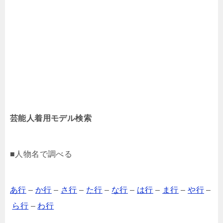
芸能人着用モデル検索
■人物名で調べる
あ行
–
か行
–
さ行
–
た行
–
な行
–
は行
–
ま行
–
や行
–
ら行
–
わ行