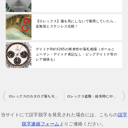
【ロレックス】傷を気にしないで着用していたら…
金無垢とステンレス比較！
デイトナRef.6265の将来性や落札相場（ポールニ
ューマン・デイトナ表記なし・ビッグデイトナ等の
レア個体も）
投
ロレックスのカタログ落ちモデル一覧表【2019年～2020年カタログ参照】
ロレックス盗難・紛失時にやること一覧！シリアルナンバーで犯人を捕まえられるか
稿
ナ
当サイトにて誤字脱字を発見された場合には、こちらの
誤字
ビ
脱字連絡フォーム
よりご連絡ください。