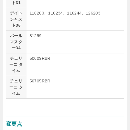
ト31
デイト
116200、116234、116244、126203
ジャス
ト36
パール
81299
マスタ
ー34
チェリ
50609RBR
ーニ タ
イム
チェリ
50705RBR
ーニ タ
イム
変更点