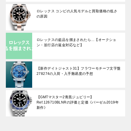
ロレックス コンビの人気モデルと買取価格の低さ
の原因
ロレックスの盗品を掴まされたら…【オークショ
ン・並行店の返金対応など】
【新作デイトジャスト31】フラワーモチーフ文字盤
278274の入荷・入手難易度の予想
【GMTマスター2青黒ジュビリー】
Ref.126710BLNRの評価と定価《バーゼル2019年
新作》