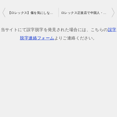
投
【ロレックス】傷を気にしないで着用していたら…金無垢とステンレス比較！
ロレックス正規店で中国人・外国人が多い主な理由！レアモデルは彼らに出すのか
稿
ナ
当サイトにて誤字脱字を発見された場合には、こちらの
誤字
ビ
脱字連絡フォーム
よりご連絡ください。
ゲ
ー
シ
ョ
ン