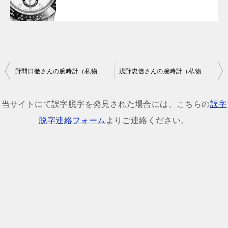
投
野間口徹さんの腕時計（私物・ドラマ・番組着用モデル）
浅野忠信さんの腕時計（私物・ドラマ・番組着用モデル）
稿
ナ
当サイトにて誤字脱字を発見された場合には、こちらの
誤字
ビ
脱字連絡フォーム
よりご連絡ください。
ゲ
ー
シ
ョ
ン