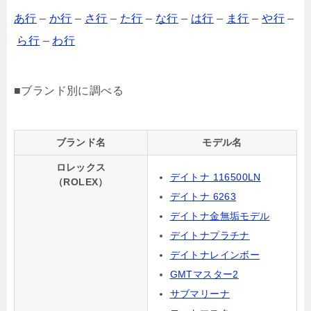
あ行
–
か行
–
さ行
–
た行
–
な行
–
は行
–
ま行
–
や行
–
ら行
–
わ行
■ブランド別に調べる
ブランド名
モデル名
ロレックス
デイトナ 116500LN
（ROLEX）
デイトナ 6263
デイトナ金無垢モデル
デイトナプラチナ
デイトナレインボー
GMTマスター2
サブマリーナ