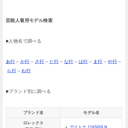
芸能人着用モデル検索
■人物名で調べる
あ行
–
か行
–
さ行
–
た行
–
な行
–
は行
–
ま行
–
や行
–
ら行
–
わ行
■ブランド別に調べる
ブランド名
モデル名
ロレックス
デイトナ 116500LN