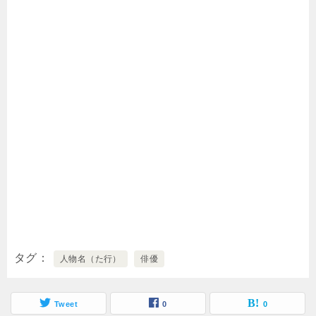
タグ
人物名（た行）
俳優
Tweet
0
0