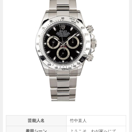
芸能人名
竹中直人
着用シーン
ようこそ、わが家へにて