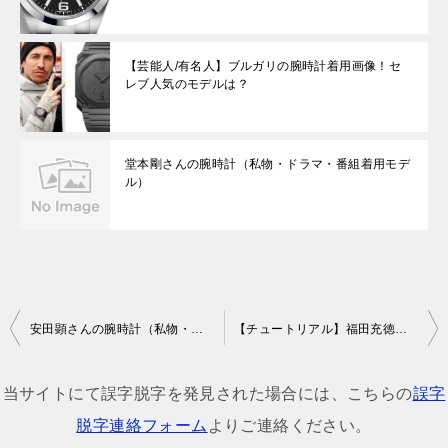
【芸能人/有名人】ブルガリの腕時計着用画像！セ
レブ人気のモデルは？
堂本剛さんの腕時計（私物・ドラマ・番組着用モデ
ル）
投
安田顕さんの腕時計（私物・テレビ番組着用モデル）
【チュートリアル】福田充徳さんの腕時計（私物・テレビ番組着用モデル）
稿
ナ
当サイトにて誤字脱字を発見された場合には、こちらの
誤字
ビ
脱字連絡フォーム
よりご連絡ください。