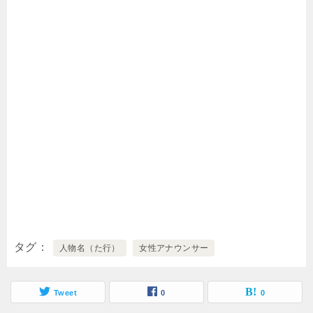
タグ
人物名（た行）
女性アナウンサー
Tweet
0
0