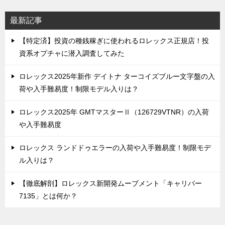
最新記事
【特定済】投資の種銭稼ぎに使われるロレックス正規店！投
資系オプチャに潜入調査してみた
ロレックス2025年新作 デイトナ ターコイズブルー文字盤の入
荷や入手難易度！制限モデル入りは？
ロレックス2025年 GMTマスターⅡ（126729VTNR）の入荷
や入手難易度
ロレックス ランドドゥエラーの入荷や入手難易度！制限モデ
ル入りは？
【徹底解剖】ロレックス新開発ムーブメント「キャリバー
7135」とは何か？