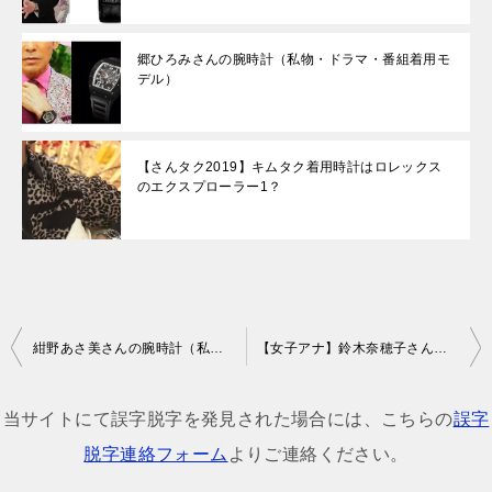
郷ひろみさんの腕時計（私物・ドラマ・番組着用モ
デル）
【さんタク2019】キムタク着用時計はロレックス
のエクスプローラー1？
投
紺野あさ美さんの腕時計（私物・テレビ番組着用モデル）
【女子アナ】鈴木奈穂子さんの腕時計（私物・テレビ番組着用モデル）
稿
ナ
当サイトにて誤字脱字を発見された場合には、こちらの
誤字
ビ
脱字連絡フォーム
よりご連絡ください。
ゲ