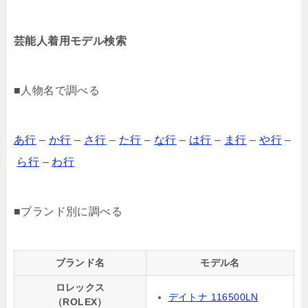
芸能人着用モデル検索
■人物名で調べる
あ行
–
か行
–
さ行
–
た行
–
な行
–
は行
–
ま行
–
や行
–
ら行
–
わ行
■ブランド別に調べる
ブランド名
モデル名
ロレックス
デイトナ 116500LN
（ROLEX）