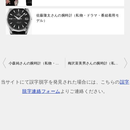
佐藤隆太さんの腕時計（私物・ドラマ・番組着用モ
デル）
投
小森純さんの腕時計（私物・番組着用モデル）
梅沢富美男さんの腕時計（私物・ドラマ・番組着用モデル）
稿
ナ
当サイトにて誤字脱字を発見された場合には、こちらの
誤字
ビ
脱字連絡フォーム
よりご連絡ください。
ゲ
ー
シ
ョ