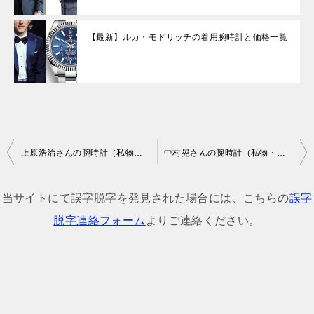
【最新】ルカ・モドリッチの着用腕時計と価格一覧
投
上原浩治さんの腕時計（私物・番組着用モデル）
中村晃さんの腕時計（私物・テレビ番組着用モデル）
稿
ナ
当サイトにて誤字脱字を発見された場合には、こちらの
誤字
ビ
脱字連絡フォーム
よりご連絡ください。
ゲ
ー
シ
ョ