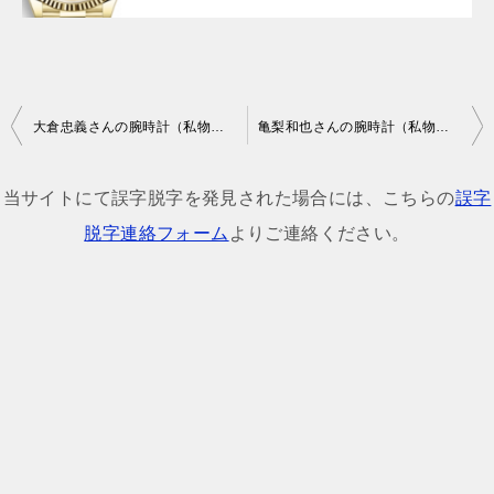
投
大倉忠義さんの腕時計（私物・ドラマ・番組着用モデル）
亀梨和也さんの腕時計（私物・ドラマ・番組着用モデル）
稿
ナ
当サイトにて誤字脱字を発見された場合には、こちらの
誤字
ビ
脱字連絡フォーム
よりご連絡ください。
ゲ
ー
シ
ョ
ン