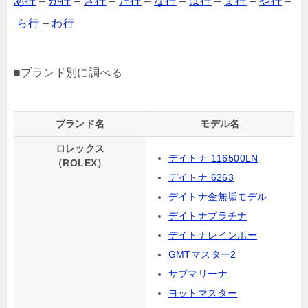
あ行
–
か行
–
さ行
–
た行
–
な行
–
は行
–
ま行
–
や行
–
ら行
–
わ行
■ブランド別に調べる
ブランド名
モデル名
ロレックス
デイトナ 116500LN
（ROLEX）
デイトナ 6263
デイトナ金無垢モデル
デイトナプラチナ
デイトナレインボー
GMTマスター2
サブマリーナ
ヨットマスター