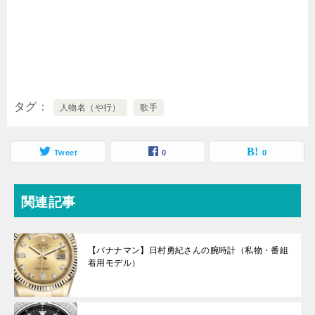
タグ
人物名（や行）
歌手
Tweet
0
0
関連記事
【バナナマン】日村勇紀さんの腕時計（私物・番組
着用モデル）