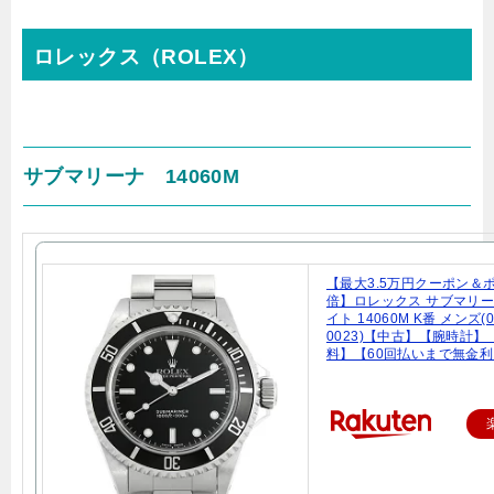
ロレックス（ROLEX）
サブマリーナ 14060M
【最大3.5万円クーポン＆
倍】ロレックス サブマリー
イト 14060M K番 メンズ(
0023)【中古】【腕時計】
料】【60回払いまで無金利