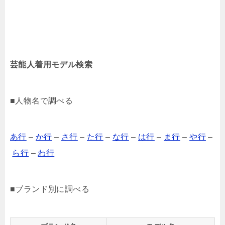
芸能人着用モデル検索
■人物名で調べる
あ行
–
か行
–
さ行
–
た行
–
な行
–
は行
–
ま行
–
や行
–
ら行
–
わ行
■ブランド別に調べる