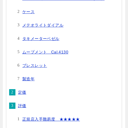
ケース
メテオライトダイアル
タキメーターベゼル
ムーブメント Cal.4130
ブレスレット
製造年
定価
評価
正規店入手難易度 ★★★★★