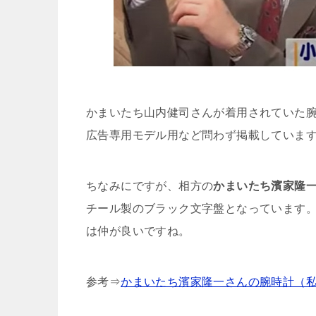
かまいたち山内健司さんが着用されていた
広告専用モデル用など問わず掲載していま
ちなみにですが、相方の
かまいたち濱家隆
チール製のブラック文字盤となっています
は仲が良いですね。
参考⇒
かまいたち濱家隆一さんの腕時計（