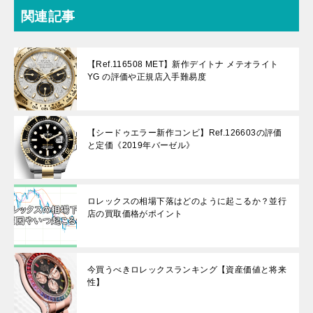
関連記事
【Ref.116508 MET】新作デイトナ メテオライト
YG の評価や正規店入手難易度
【シードゥエラー新作コンビ】Ref.126603の評価
と定価《2019年バーゼル》
ロレックスの相場下落はどのように起こるか？並行
店の買取価格がポイント
今買うべきロレックスランキング【資産価値と将来
性】