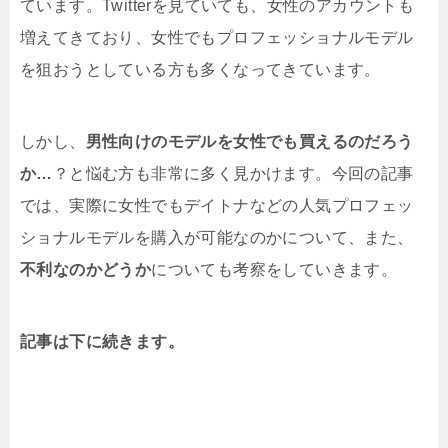
ています。Twitterを見ていても、女性のアカウントも
増えてきており、女性でもプロフェッショナルモデル
を狙おうとしている方も多くなってきています。
しかし、
男性向けのモデルを女性でも買えるのだろう
か…
？と悩む方も非常に多く見かけます。今回の記事
では、実際に女性でもデイトナなどの人気プロフェッ
ショナルモデルを購入が可能なのかについて、また、
不利なのかどうか
についても考察をしていきます。
記事は下に続きます。