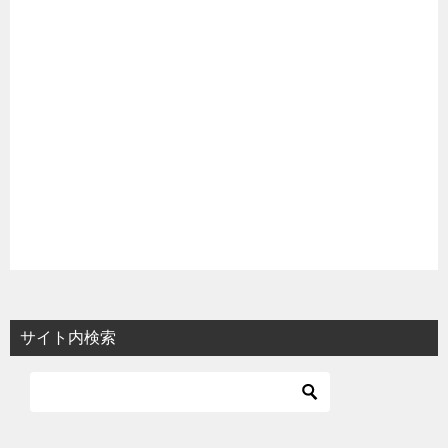
サイト内検索