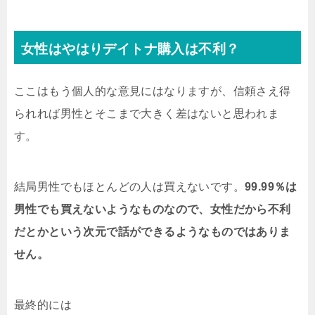
女性はやはりデイトナ購入は不利？
ここはもう個人的な意見にはなりますが、信頼さえ得
られれば男性とそこまで大きく差はないと思われま
す。
結局男性でもほとんどの人は買えないです。
99.99％は
男性でも買えないようなものなので、女性だから不利
だとかという次元で話ができるようなものではありま
せん。
最終的には