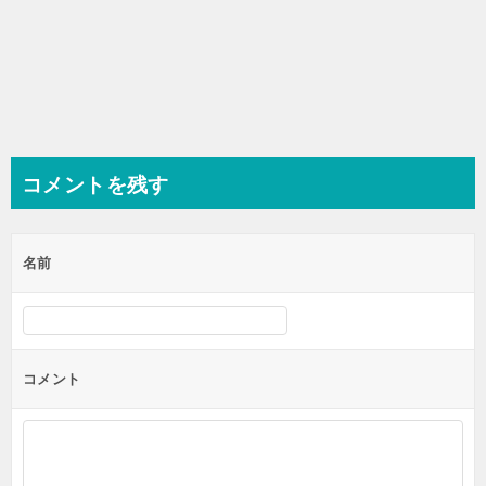
コメントを残す
名前
コメント