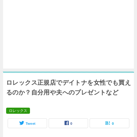
ロレックス正規店でデイトナを女性でも買え
るのか？自分用や夫へのプレゼントなど
ロレックス
Tweet
0
0