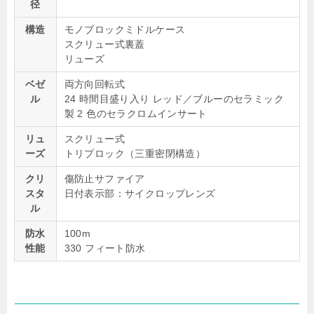
径
構造
モノブロックミドルケース
スクリュー式裏蓋
リューズ
ベゼ
両方向回転式
ル
24 時間目盛り入り レッド／ブルーのセラミック
製 2 色のセラクロムインサート
リュ
スクリュー式
ーズ
トリプロック（三重密閉構造）
クリ
傷防止サファイア
スタ
日付表示部：サイクロップレンズ
ル
防水
100m
性能
330 フィート防水